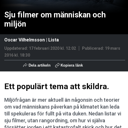
Sju filmer om människan och
miljön
Oscar Vilhelmsson
|
Lista
Uppdaterad: 17 februari 2020 kl. 12:02
Publicerad:
19 mars
2016 kl. 18:30
Dela artikeln
Kopiera länk
Ett populärt tema att skildra.
Miljöfrågan är mer aktuell än någonsin och teorier
om vad människans påverkan på klimatet kan leda
till spekuleras för fullt på vita duken. Nedan listar vi
sju filmer, utan rangordning, om hur vi själva
försätter jorden i ett katastrofalt skick och hur det