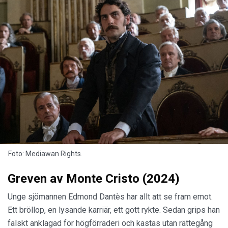
Foto: Mediawan Rights.
Greven av Monte Cristo (2024)
Unge sjömannen Edmond Dantès har allt att se fram emot.
Ett bröllop, en lysande karriär, ett gott rykte. Sedan grips han
falskt anklagad för högförräderi och kastas utan rättegång