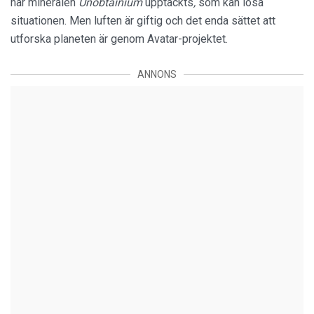
har mineralen
Unobtainium
upptäckts
,
som kan lösa
situationen. Men luften är giftig och det enda sättet att
utforska planeten är genom Avatar-projektet.
ANNONS