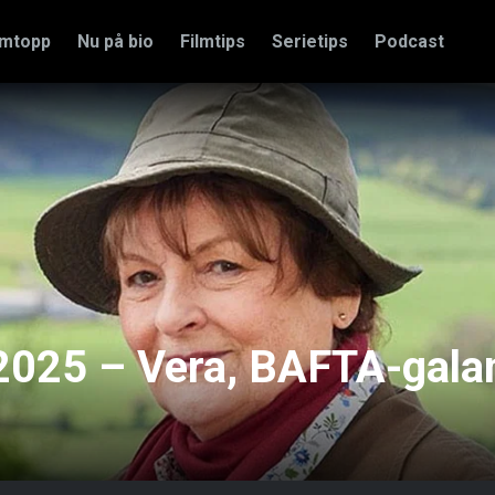
amtopp
Nu på bio
Filmtips
Serietips
Podcast
 2025 – Vera, BAFTA-gala