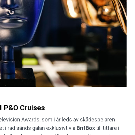
d P&O Cruises
levision Awards, som i år leds av skådespelaren
ret i rad sänds galan exklusivt via
BritBox
till tittare i