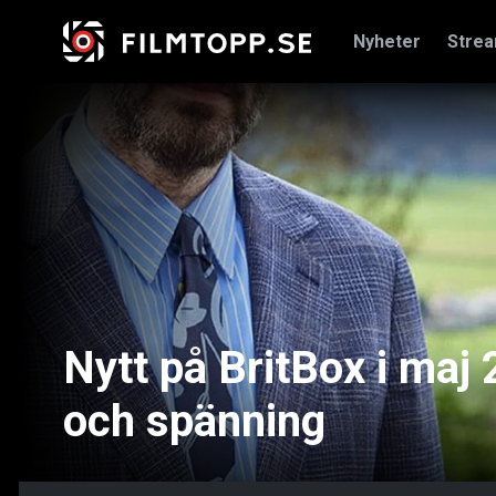
Nyheter
Stre
Nytt på BritBox i maj
och spänning