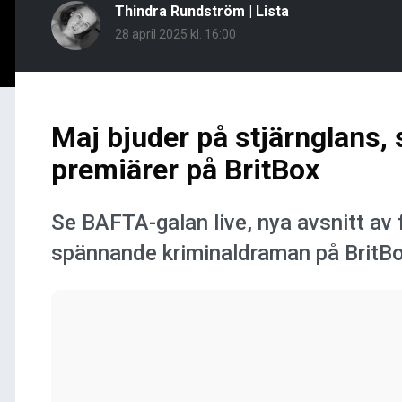
Thindra Rundström
|
Lista
28 april 2025 kl. 16:00
Maj bjuder på stjärnglans,
premiärer på BritBox
Se BAFTA-galan live, nya avsnitt av 
spännande kriminaldraman på BritBo