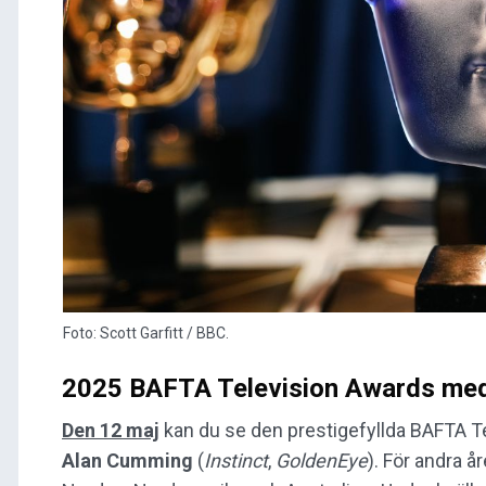
Foto: Scott Garfitt / BBC.
2025 BAFTA Television Awards me
Den 12 maj
kan du se den prestigefyllda BAFTA Te
Alan Cumming
(
Instinct
,
GoldenEye
). För andra å