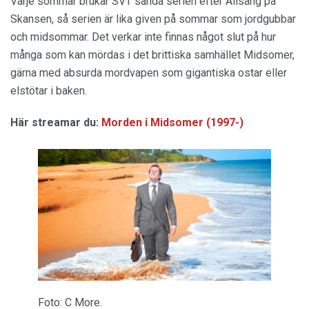
Varje sommar brukar SVT sända serien efter Allsång på
Skansen, så serien är lika given på sommar som jordgubbar
och midsommar. Det verkar inte finnas något slut på hur
många som kan mördas i det brittiska samhället Midsomer,
gärna med absurda mordvapen som gigantiska ostar eller
elstötar i baken.
Här streamar du:
Morden i Midsomer (1997-)
Foto: C More.