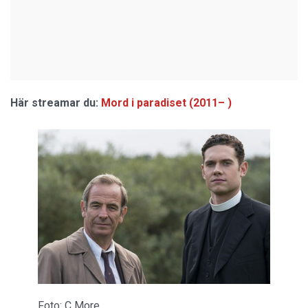
Här streamar du:
Mord i paradiset (2011– )
Foto: C More.