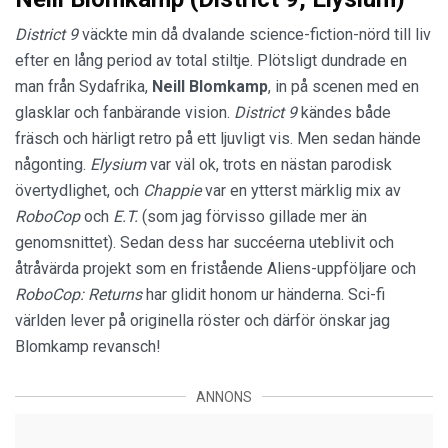
District 9
väckte min då dvalande science-fiction-nörd till liv
efter en lång period av total stiltje. Plötsligt dundrade en
man från Sydafrika,
Neill Blomkamp
, in på scenen med en
glasklar och fanbärande vision.
District 9
kändes både
fräsch och härligt retro på ett ljuvligt vis. Men sedan hände
någonting.
Elysium
var väl ok, trots en nästan parodisk
övertydlighet, och
Chappie
var en ytterst märklig mix av
RoboCop
och
E.T.
(som jag förvisso gillade mer än
genomsnittet). Sedan dess har succéerna uteblivit och
åtråvärda projekt som en fristående Aliens-uppföljare och
RoboCop: Returns
har glidit honom ur händerna. Sci-fi
världen lever på originella röster och därför önskar jag
Blomkamp revansch!
ANNONS