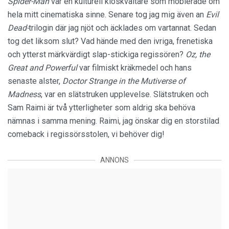
Spider-Man
var en kulturell kioskvältare som möblerade om
hela mitt cinematiska sinne. Senare tog jag mig även an
Evil
Dead-
trilogin där jag njöt och äcklades om vartannat. Sedan
tog det liksom slut? Vad hände med den ivriga, frenetiska
och ytterst märkvärdigt slap-stickiga regissören?
Oz, the
Great and Powerful
var filmiskt kräkmedel och hans
senaste alster,
Doctor Strange in the Mutiverse of
Madness
, var en slätstruken upplevelse. Slätstruken och
Sam Raimi är två ytterligheter som aldrig ska behöva
nämnas i samma mening. Raimi, jag önskar dig en storstilad
comeback i regissörsstolen, vi behöver dig!
ANNONS