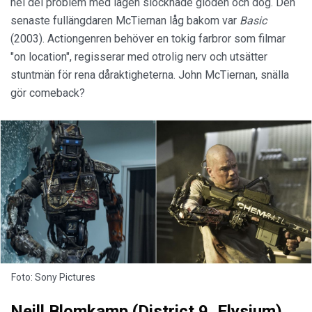
hel del problem med lagen slocknade glöden och dog. Den
senaste fullängdaren McTiernan låg bakom var
Basic
(2003). Actiongenren behöver en tokig farbror som filmar
"on location", regisserar med otrolig nerv och utsätter
stuntmän för rena dåraktigheterna. John McTiernan, snälla
gör comeback?
Foto: Sony Pictures
Neill Blomkamp (District 9, Elysium)