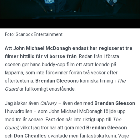
Foto: Scanbox Entertainment.
Att John Michael McDonagh endast har regisserat tre
filmer hittills får vi bortse från
. Redan från i första
scenen ger hans buddy-cop film ett stort leende på
läpparna, som inte försvinner förrän två veckor efter
eftertexterna.
Brendan Gleeson
s komiska timing i
The
Guard
är fullkomligt enastående.
Jag älskar även
Calvary –
även den med
Brendan
Gleeson
i huvudrollen – som John Michael McDonagh följde upp
med tre år senare. Fast den når inte riktigt upp till
The
Guard,
vilket jag tror har att göra med
Brendan Gleeson
och
Don Cheadle
s oväntade men fantastiska kemi. Varje