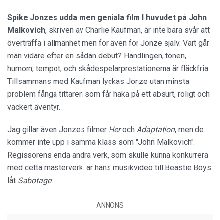
Spike Jonzes udda men geniala film I huvudet på John
Malkovich
, skriven av Charlie Kaufman, är inte bara svår att
överträffa i allmänhet men för även för Jonze själv. Vart går
man vidare efter en sådan debut? Handlingen, tonen,
humorn, tempot, och skådespelarprestationerna är fläckfria.
Tillsammans med Kaufman lyckas Jonze utan minsta
problem fånga tittaren som får haka på ett absurt, roligt och
vackert äventyr.
Jag gillar även Jonzes filmer
Her
och
Adaptation
, men de
kommer inte upp i samma klass som "John Malkovich".
Regissörens enda andra verk, som skulle kunna konkurrera
med detta mästerverk. är hans musikvideo till Beastie Boys
låt
Sabotage
.
ANNONS