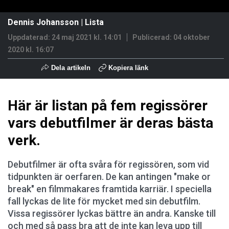
Dennis Johansson
|
Lista
Uppdaterad: 24 maj 2021 kl. 14:01
Publicerad:
04 oktober
2020 kl. 16:07
Dela artikeln
Kopiera länk
Här är listan på fem regissörer
vars debutfilmer är deras bästa
verk.
Debutfilmer är ofta svåra för regissören, som vid
tidpunkten är oerfaren. De kan antingen "make or
break" en filmmakares framtida karriär. I speciella
fall lyckas de lite för mycket med sin debutfilm.
Vissa regissörer lyckas bättre än andra. Kanske till
och med så pass bra att de inte kan leva upp till