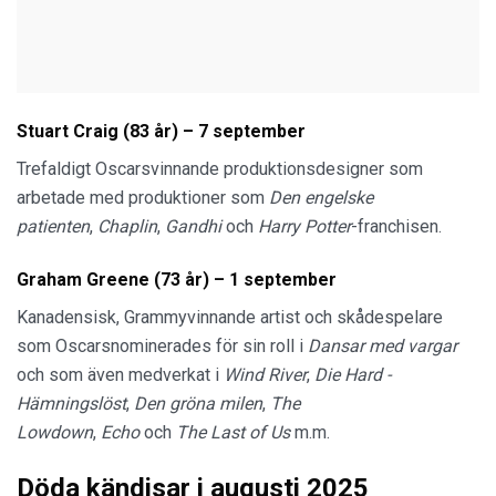
Stuart Craig (83 år) – 7 september
Trefaldigt Oscarsvinnande produktionsdesigner som
arbetade med produktioner som
Den engelske
patienten
,
Chaplin
,
Gandhi
och
Harry Potter
-franchisen.
Graham Greene (73 år) – 1 september
Kanadensisk, Grammyvinnande artist och skådespelare
som Oscarsnominerades för sin roll i
Dansar med vargar
och som även medverkat i
Wind River
,
Die Hard -
Hämningslöst
,
Den gröna milen
,
The
Lowdown
,
Echo
och
The Last of Us
m.m.
Döda kändisar i augusti 2025