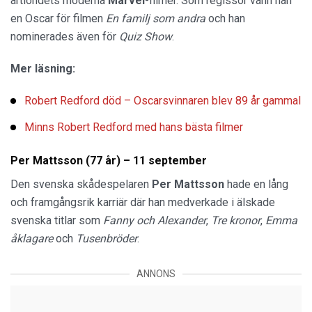
årtiondets moderna
Marvel
-filmer. Som regissör vann han
en Oscar för filmen
En familj som andra
och han
nominerades även för
Quiz Show
.
Mer läsning:
Robert Redford död – Oscarsvinnaren blev 89 år gammal
Minns Robert Redford med hans bästa filmer
Per Mattsson (77 år) – 11 september
Den svenska skådespelaren
Per Mattsson
hade en lång
och framgångsrik karriär där han medverkade i älskade
svenska titlar som
Fanny och Alexander
,
Tre kronor
,
Emma
åklagare
och
Tusenbröder
.
ANNONS