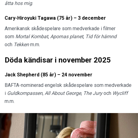
åtta hos mig
.
Cary-Hiroyuki Tagawa (75 år) – 3 december
Amerikansk skådespelare som medverkade i filmer
som
Mortal Kombat
,
Apornas planet
,
Tid för hämnd
och
Tekken
m.m.
Döda kändisar i november 2025
Jack Shepherd (85 år) – 24 november
BAFTA-nominerad engelsk skådespelare som medverkade
i
Guldkompassen
,
All About George
,
The Jury
och
Wycliff
m.m.