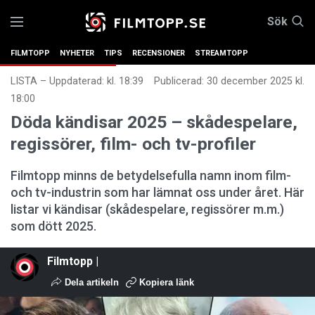
Sök
FILMTOPP
NYHETER
TIPS
RECENSIONER
STREAMTOPP
LISTA
–
Uppdaterad: kl. 18:39
Publicerad:
30 december 2025 kl.
18:00
Döda kändisar 2025 – skådespelare,
regissörer, film- och tv-profiler
Filmtopp minns de betydelsefulla namn inom film-
och tv-industrin som har lämnat oss under året. Här
listar vi kändisar (skådespelare, regissörer m.m.)
som dött 2025.
Filmtopp |
Dela artikeln
Kopiera länk