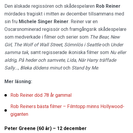
Den älskade regissören och skådespelaren
Rob Reiner
mördades tragiskt i mitten av december tillsammans med
sin fru
Michele Singer Reiner
. Reiner var en
Oscarsnominerad regissör och framgångsrik skådespelare
som medverkade i filmer och serier som
The Bear
,
New
Girl
,
The Wolf of Wall Street
,
Sömnlös i Seattle
och
Under
samma tak
, samt regisserade ikoniska filmer som
Nu eller
aldrig
,
På heder och samvete
,
Lida
,
När Harry träffade
Sally...
,
Bleka dödens minut
och
Stand by Me
.
Mer läsning:
Rob Reiner död 78 år gammal
Rob Reiners bästa filmer – Filmtopp minns Hollywood-
giganten
Peter Greene (60 år) – 12 december