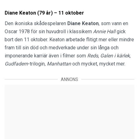
Diane Keaton (79 år) – 11 oktober
Den ikoniska skådespelaren
Diane Keaton
, som vann en
Oscar 1978 för sin huvudroll i klassikern
Annie Hall
gick
bort den 11 oktober. Keaton arbetade flitigt mer eller mindre
fram till sin död och medverkade under sin långa och
imponerande karriär även i filmer som
Reds
,
Galen i kärlek
,
Gudfadern
-trilogin,
Manhattan
och mycket, mycket mer.
ANNONS