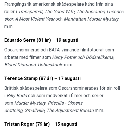
Framgångsrik amerikansk skådespelare känd från sina
roller i
Transparent
,
The Good Wife
,
The Sopranos
,
I hennes
skor
,
A Most Violent Year
och
Manhattan Murder Mystery
m.m.
Eduardo Serra (81 år) – 19 augusti
Oscarsnominerad och BAFA-vinnande filmfotograf som
arbetat med filmer som
Harry Potter och Dödsrelikerna
,
Blood Diamond
,
Unbreakable
m.m.
Terence Stamp (87 år) – 17 augusti
Brittisk skådespelare som Oscarsnominerades för sin roll
i
Billy Budd
och som medverkat i filmer och serier
som
Murder Mystery
,
Priscilla - Öknens
drottning
,
Smallville
,
The Adjustment Bureau
m.m.
Tristan Roger (79 år) – 15 augusti