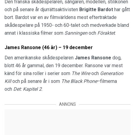
Den franska skådespelaren, sångaren, modellen, stilikonen
och på senare år djurrättsaktivisten
Brigitte Bardot
har gått
bort. Bardot var en av filmvärldens mest eftertraktade
skådespelare på 1950- och 60-talet och medverkade bland
annat i klassiska filmer som
Sanningen
och
Föraktet
.
James Ransone (46 år) – 19 december
Den amerikanske skådespelaren
James Ransone
dog,
blott 46 år gammal, den 19 december. Ransone var mest
känd för sina roller i serier som
The Wire
och
Generation
Kill
och på senare år i som
The Black Phone
–filmerna
och
Det: Kapitel 2
.
ANNONS