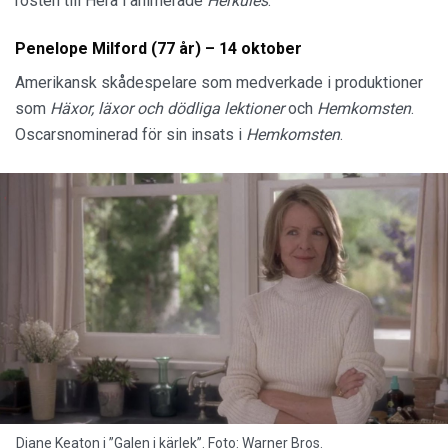
rösten till Hera i animerade
Herkules
.
Penelope Milford (77 år) – 14 oktober
Amerikansk skådespelare som medverkade i produktioner
som
Häxor, läxor och dödliga lektioner
och
Hemkomsten
.
Oscarsnominerad för sin insats i
Hemkomsten
.
Diane Keaton i ”Galen i kärlek”. Foto: Warner Bros.