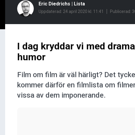
Eric Diedrichs
|
Lista
Uppdaterad: 24 april 2020 kl. 11:41
Publicerad:
3
I dag kryddar vi med drama
humor
Film om film är väl härligt? Det tyck
kommer därför en filmlista om filme
vissa av dem imponerande.