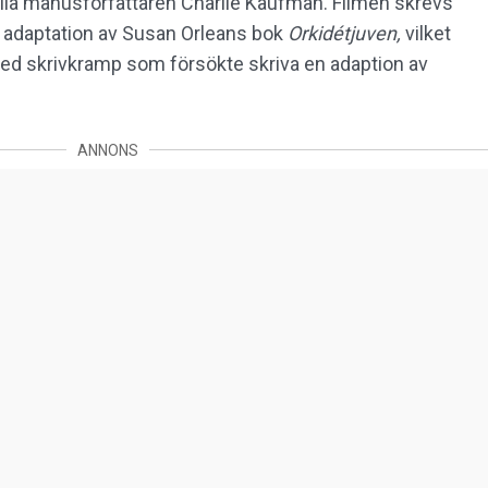
ella manusförfattaren Charlie Kaufman. Filmen skrevs
 adaptation av Susan Orleans bok
Orkidétjuven,
vilket
med skrivkramp som försökte skriva en adaption av
ANNONS