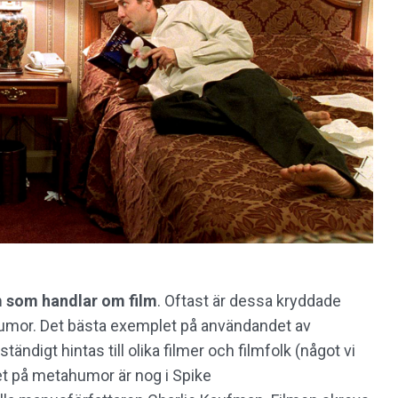
lm som handlar om film
. Oftast är dessa kryddade
umor. Det bästa exemplet på användandet av
ständigt hintas till olika filmer och filmfolk (något vi
et på metahumor är nog i Spike