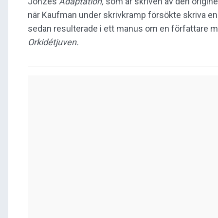
Jonzes
Adaptation,
som är skriven av den origin
när Kaufman under skrivkramp försökte skriva en
sedan resulterade i ett manus om en författare 
Orkidétjuven.