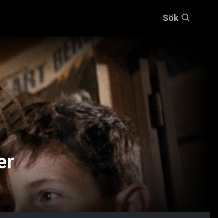
Sök
er