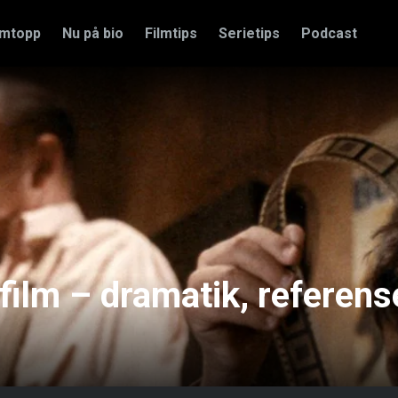
amtopp
Nu på bio
Filmtips
Serietips
Podcast
film – dramatik, referens