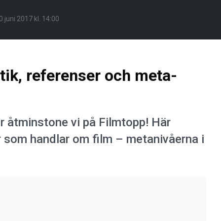
0 juni 2017 kl. 14:00
tik, referenser och meta-
er åtminstone vi på Filmtopp! Här
r som handlar om film – metanivåerna i