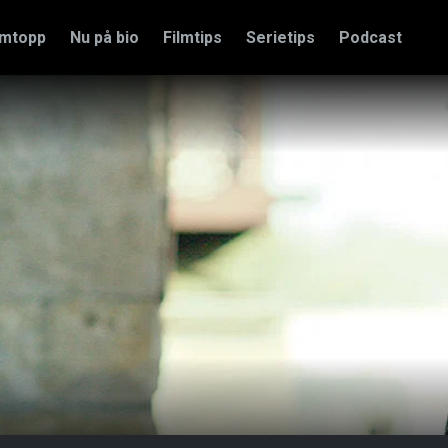
amtopp
Nu på bio
Filmtips
Serietips
Podcast