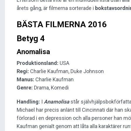
årets gång, är filmerna sorterade i
bokstavsordni
BÄSTA FILMERNA 2016
Betyg 4
Anomalisa
Produktionsland:
USA
Regi:
Charlie Kaufman, Duke Johnson
Manus:
Charlie Kaufman
Genre:
Drama, Komedi
Handling:
I
Anamolisa
står självhjälpsbokförfat
Michael har precis anlänt till Cincinnati där han s
förlorad i en depression och alla personer han möte
Kaufman genialt genom att låta alla karaktärer run