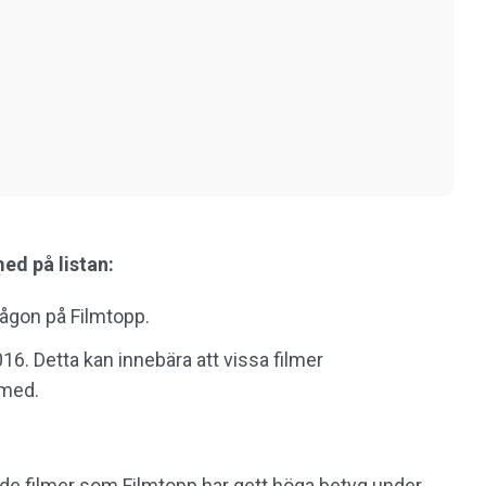
med på listan:
ågon på Filmtopp.
016.
Detta kan innebära att vissa filmer
 med.
la de filmer som Filmtopp har gett höga betyg under