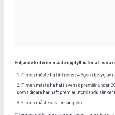
Följande kriterier måste uppfyllas för att vara 
Filmen måste ha fått
minst 4 ögon i betyg
av n
Filmen måste ha haft
svensk premiär under 2
som tidigare har haft premiär utomlands slinker
Filmen måste vara en
långfilm
.
Eftersom detta inte är en individuell lista utan al