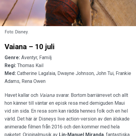
Foto: Disney.
Vaiana – 10 juli
Genre:
Äventyr, Familj
Regi:
Thomas Kail
Med:
Catherine Laga'aia, Dwayne Johnson, John Tui, Frankie
Adams, Rena Owen
Havet kallar och
Vaiana
svarar. Bortom barriärrevet och allt
hon känner till väntar en episk resa med demiguden Maui
vid sin sida. En resa som kan rädda hennes folk och en hel
värld. Det här är Disneys live action-version av den älskade
animerade filmen från 2016 och den kommer med hela
paketet. Original­musik av
Lin-Manuel Miranda
, fantastiska