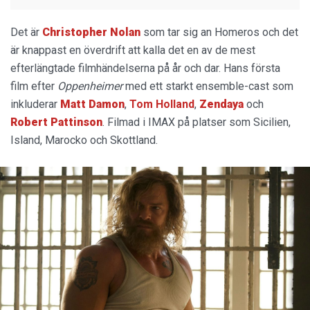
Det är
Christopher Nolan
som tar sig an Homeros och det
är knappast en överdrift att kalla det en av de mest
efterlängtade filmhändelserna på år och dar. Hans första
film efter
Oppenheimer
med ett starkt ensemble-cast som
inkluderar
Matt Damon
,
Tom Holland
,
Zendaya
och
Robert Pattinson
. Filmad i IMAX på platser som Sicilien,
Island, Marocko och Skottland.