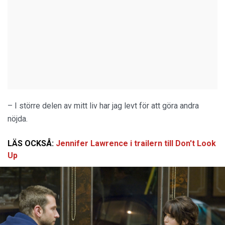
– I större delen av mitt liv har jag levt för att göra andra
nöjda.
LÄS OCKSÅ:
Jennifer Lawrence i trailern till Don't Look
Up