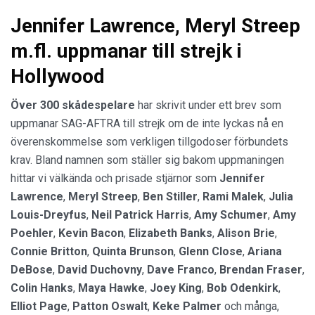
Jennifer Lawrence, Meryl Streep
m.fl. uppmanar till strejk i
Hollywood
Över 300 skådespelare
har skrivit under ett brev som
uppmanar SAG-AFTRA till strejk om de inte lyckas nå en
överenskommelse som verkligen tillgodoser förbundets
krav. Bland namnen som ställer sig bakom uppmaningen
hittar vi välkända och prisade stjärnor som
Jennifer
Lawrence
,
Meryl Streep
,
Ben Stiller
,
Rami Malek
,
Julia
Louis-Dreyfus
,
Neil Patrick Harris
,
Amy Schumer
,
Amy
Poehler
,
Kevin Bacon
,
Elizabeth Banks
,
Alison Brie
,
Connie Britton
,
Quinta Brunson
,
Glenn Close
,
Ariana
DeBose
,
David Duchovny
,
Dave Franco
,
Brendan Fraser
,
Colin Hanks
,
Maya Hawke
,
Joey King
,
Bob Odenkirk
,
Elliot Page
,
Patton Oswalt
,
Keke Palmer
och många,