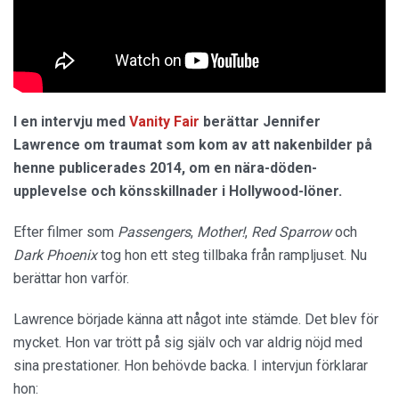
I en intervju med
Vanity Fair
berättar Jennifer
Lawrence om traumat som kom av att nakenbilder på
henne publicerades 2014, om en nära-döden-
upplevelse och könsskillnader i Hollywood-löner.
Efter filmer som
Passengers
,
Mother!
,
Red Sparrow
och
Dark Phoenix
tog hon ett steg tillbaka från rampljuset. Nu
berättar hon varför.
Lawrence började känna att något inte stämde. Det blev för
mycket. Hon var trött på sig själv och var aldrig nöjd med
sina prestationer. Hon behövde backa. I intervjun förklarar
hon: