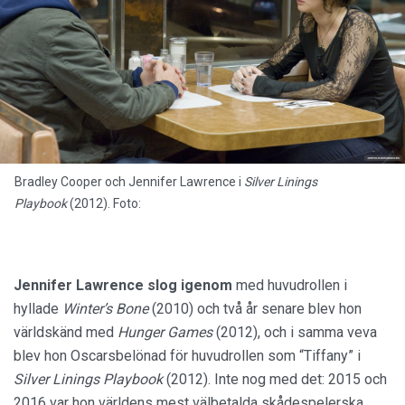
Bradley Cooper och Jennifer Lawrence i
Silver Linings
Playbook
(2012). Foto:
Jennifer Lawrence slog igenom
med huvudrollen i
hyllade
Winter’s Bone
(2010) och två år senare blev hon
världskänd med
Hunger Games
(2012), och i samma veva
blev hon Oscarsbelönad för huvudrollen som “Tiffany” i
Silver Linings Playbook
(2012). Inte nog med det: 2015 och
2016 var hon världens mest välbetalda skådespelerska.