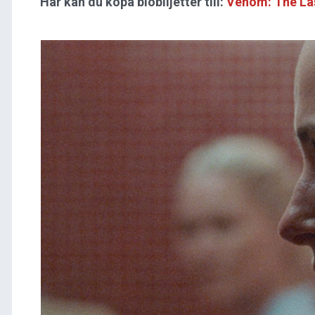
Här kan du köpa biobiljetter till:
Venom: The La