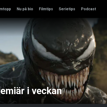
amtopp
Nu på bio
Filmtips
Serietips
Podcast
remiär i veckan