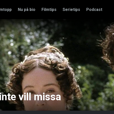
amtopp
Nu på bio
Filmtips
Serietips
Podcast
te vill missa