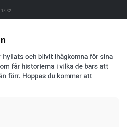
. 18:32
an
r hyllats och blivit ihågkomna för sina
om får historierna i vilka de bärs att
från förr. Hoppas du kommer att