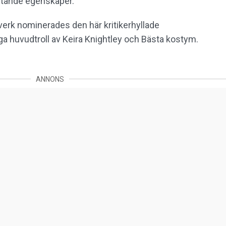
istande egenskaper.
erk nominerades den här kritikerhyllade
liga huvudtroll av Keira Knightley och Bästa kostym.
ANNONS