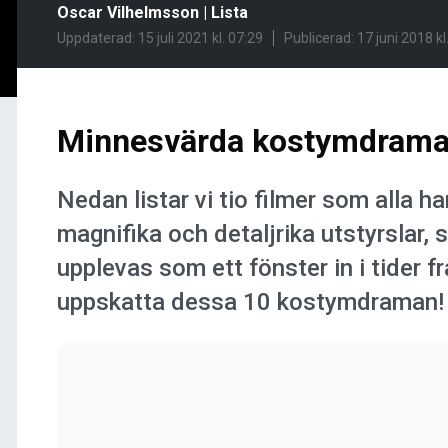
Oscar Vilhelmsson
|
Lista
Uppdaterad: 15 juli 2021 kl. 07:29
Publicerad:
17 juni 2018 kl
Minnesvärda kostymdram
Nedan listar vi tio filmer som alla ha
magnifika och detaljrika utstyrslar, s
upplevas som ett fönster in i tider 
uppskatta dessa 10 kostymdraman!