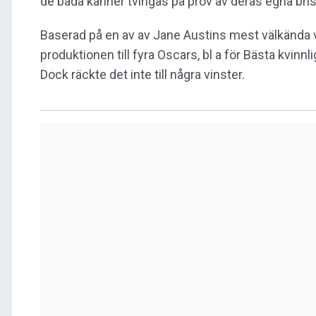
de båda känner tvingas på prov av deras egna br
Baserad på en av av Jane Austins mest välkända v
produktionen till fyra Oscars, bl a för Bästa kvinn
Dock räckte det inte till några vinster.