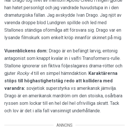
När Drago tog livet av mentorn Apollo Creed i ringen gjorde
han hatet personligt och jag vandrade huvudstupa in i den
dramaturgiska fällan. Jag avskydde Ivan Drago. Jag njöt av
varenda droppe blod Lundgren spillde och led med
Stallones ständiga oförmåga att försvara sig. Drago var en
lysande filmskurk som enkelt kröp innanför skinnet på mig.
Vuxenblickens dom:
Drago är en befängt larvig, entonig
antagonist som knappt kvalar in i valfri Transformers-rulle.
Stallone ignorerar sin fiktiva följeslagares drama-rötter och
gjuter
Rocky 4
till en simpel hämndaktion.
Karaktärerna
stöps till höghastighetståg redo att kollidera med
varandra:
sovjetisk superstyrka vs amerikansk järnvilja.
Drago är en amerikansk mardröm om den stoiska, osårbara
ryssen som lockar till en hel del hel ofrivilliga skratt. Tack
och lov är det i alla fall vansinnigt underhållande.
ANNONS