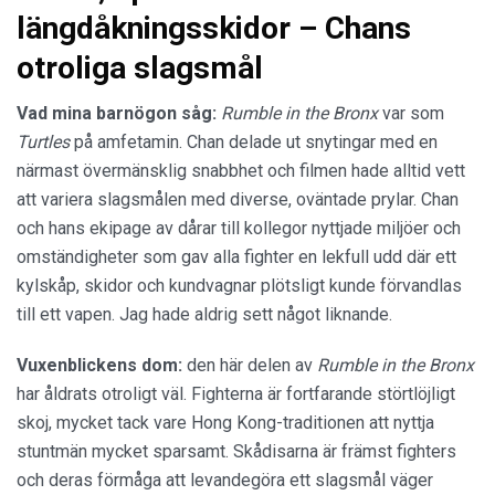
längdåkningsskidor – Chans
otroliga slagsmål
Vad mina barnögon såg:
Rumble in the Bronx
var som
Turtles
på amfetamin. Chan delade ut snytingar med en
närmast övermänsklig snabbhet och filmen hade alltid vett
att variera slagsmålen med diverse, oväntade prylar. Chan
och hans ekipage av dårar till kollegor nyttjade miljöer och
omständigheter som gav alla fighter en lekfull udd där ett
kylskåp, skidor och kundvagnar plötsligt kunde förvandlas
till ett vapen. Jag hade aldrig sett något liknande.
Vuxenblickens dom:
den här delen av
Rumble in the Bronx
har åldrats otroligt väl. Fighterna är fortfarande störtlöjligt
skoj, mycket tack vare Hong Kong-traditionen att nyttja
stuntmän mycket sparsamt. Skådisarna är främst fighters
och deras förmåga att levandegöra ett slagsmål väger