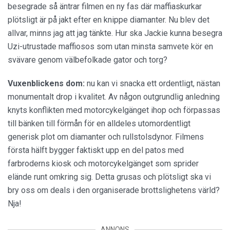
besegrade så äntrar filmen en ny fas där maffiaskurkar
plötsligt är på jakt efter en knippe diamanter. Nu blev det
allvar, minns jag att jag tänkte. Hur ska Jackie kunna besegra
Uzi-utrustade maffiosos som utan minsta samvete kör en
svävare genom välbefolkade gator och torg?
Vuxenblickens dom:
nu kan vi snacka ett ordentligt, nästan
monumentalt drop i kvalitet. Av någon outgrundlig anledning
knyts konflikten med motorcykelgänget ihop och förpassas
till bänken till förmån för en alldeles utomordentligt
generisk plot om diamanter och rullstolsdynor. Filmens
första hälft bygger faktiskt upp en del patos med
farbroderns kiosk och motorcykelgänget som sprider
elände runt omkring sig. Detta grusas och plötsligt ska vi
bry oss om deals i den organiserade brottslighetens värld?
Nja!
ANNONS