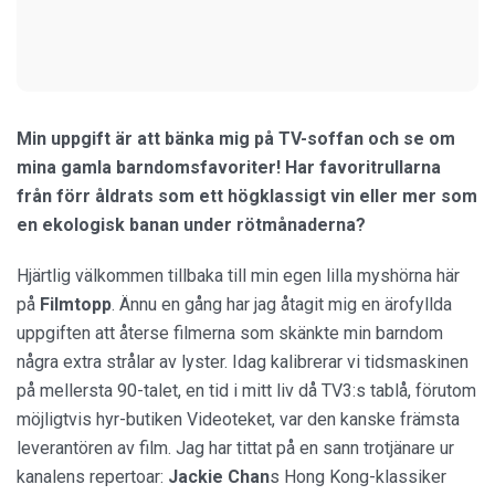
Min uppgift är att bänka mig på TV-soffan och se om
mina gamla barndomsfavoriter! Har favoritrullarna
från förr åldrats som ett högklassigt vin eller mer som
en ekologisk banan under rötmånaderna?
Hjärtlig välkommen tillbaka till min egen lilla myshörna här
på
Filmtopp
. Ännu en gång har jag åtagit mig en ärofyllda
uppgiften att återse filmerna som skänkte min barndom
några extra strålar av lyster. Idag kalibrerar vi tidsmaskinen
på mellersta 90-talet, en tid i mitt liv då TV3:s tablå, förutom
möjligtvis hyr-butiken Videoteket, var den kanske främsta
leverantören av film. Jag har tittat på en sann trotjänare ur
kanalens repertoar:
Jackie Chan
s Hong Kong-klassiker