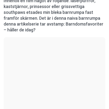
Innehöll en film något av följande: laserpuffror,
kaststjärnor, prinsessor eller grissvettiga
southpaws etsades min bleka barnrumpa fast
framför skärmen. Det är i denna naiva barnrumpa
denna artikelserie tar avstamp: Barndomsfavoriter
– håller de idag?