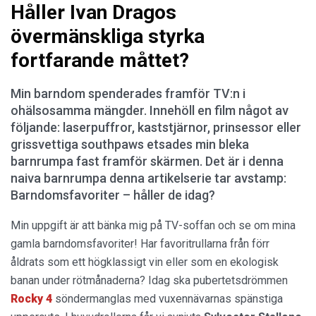
Håller Ivan Dragos
övermänskliga styrka
fortfarande måttet?
Min barndom spenderades framför TV:n i
ohälsosamma mängder. Innehöll en film något av
följande: laserpuffror, kaststjärnor, prinsessor eller
grissvettiga southpaws etsades min bleka
barnrumpa fast framför skärmen. Det är i denna
naiva barnrumpa denna artikelserie tar avstamp:
Barndomsfavoriter – håller de idag?
Min uppgift är att bänka mig på TV-soffan och se om mina
gamla barndomsfavoriter! Har favoritrullarna från förr
åldrats som ett högklassigt vin eller som en ekologisk
banan under rötmånaderna? Idag ska pubertetsdrömmen
Rocky 4
söndermanglas med vuxennävarnas spänstiga