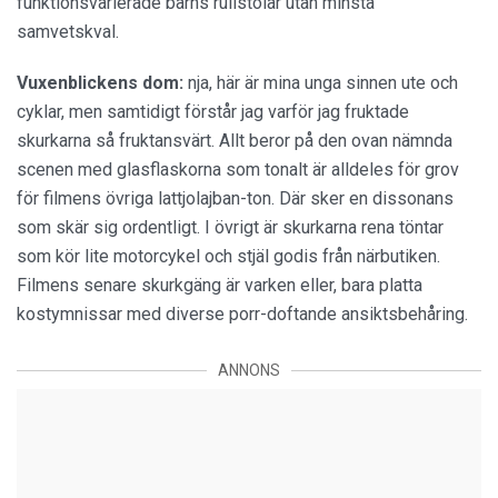
funktionsvarierade barns rullstolar utan minsta
samvetskval.
Vuxenblickens dom:
nja, här är mina unga sinnen ute och
cyklar, men samtidigt förstår jag varför jag fruktade
skurkarna så fruktansvärt. Allt beror på den ovan nämnda
scenen med glasflaskorna som tonalt är alldeles för grov
för filmens övriga lattjolajban-ton. Där sker en dissonans
som skär sig ordentligt. I övrigt är skurkarna rena töntar
som kör lite motorcykel och stjäl godis från närbutiken.
Filmens senare skurkgäng är varken eller, bara platta
kostymnissar med diverse porr-doftande ansiktsbehåring.
ANNONS