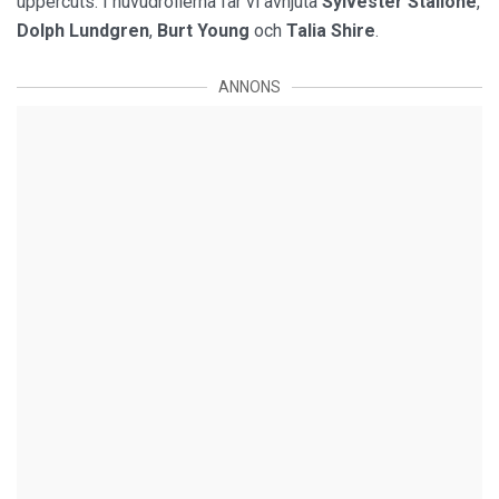
uppercuts. I huvudrollerna får vi avnjuta
Sylvester Stallone
,
Dolph Lundgren
,
Burt Young
och
Talia Shire
.
ANNONS