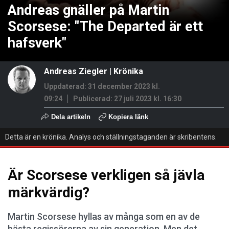
Andreas gnäller på Martin
Scorsese: "The Departed är ett
hafsverk"
Andreas Ziegler
|
Krönika
Uppdaterad: 31 december 2023 kl.
09:24
Publicerad:
27 juli 2023 kl. 16:30
Dela artikeln
Kopiera länk
Detta är en krönika. Analys och ställningstaganden är skribentens.
Är Scorsese verkligen så jävla
märkvärdig?
Martin Scorsese hyllas av många som en av de
bästa regissörerna av sin generation. Men det