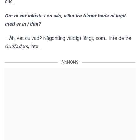
silo.
Om ni var inlåsta i en silo, vilka tre filmer hade ni tagit
med er in i den?
– Åh, vet du vad? Någonting väldigt långt, som... inte de tre
Gudfadern
, inte...
ANNONS