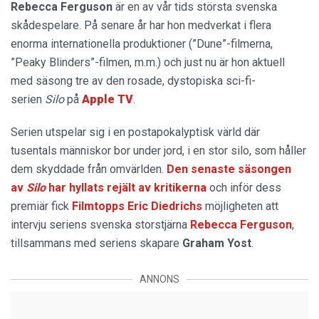
Rebecca Ferguson
är en av vår tids största svenska
skådespelare. På senare år har hon medverkat i flera
enorma internationella produktioner (”Dune”-filmerna,
”Peaky Blinders”-filmen, m.m.) och just nu är hon aktuell
med säsong tre av den rosade, dystopiska sci-fi-
serien
Silo
på
Apple TV
.
Serien utspelar sig i en postapokalyptisk värld där
tusentals människor bor under jord, i en stor silo, som håller
dem skyddade från omvärlden.
Den senaste säsongen
av
Silo
har hyllats rejält av kritikerna
och inför dess
premiär fick
Filmtopps Eric Diedrichs
möjligheten att
intervju seriens svenska storstjärna
Rebecca Ferguson
,
tillsammans med seriens skapare
Graham Yost
.
ANNONS