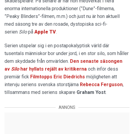
skådespelare. På senare år har hon medverkat i flera
enorma internationella produktioner (”Dune”-filmerna,
”Peaky Blinders”-filmen, m.m.) och just nu är hon aktuell
med säsong tre av den rosade, dystopiska sci-fi-
serien
Silo
på
Apple TV
.
Serien utspelar sig i en postapokalyptisk värld där
tusentals människor bor under jord, i en stor silo, som håller
dem skyddade från omvärlden.
Den senaste säsongen
av
Silo
har hyllats rejält av kritikerna
och inför dess
premiär fick
Filmtopps Eric Diedrichs
möjligheten att
intervju seriens svenska storstjärna
Rebecca Ferguson
,
tillsammans med seriens skapare
Graham Yost
.
ANNONS