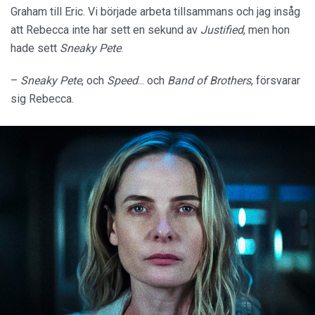
Graham till Eric. Vi började arbeta tillsammans och jag insåg
att Rebecca inte har sett en sekund av
Justified
, men hon
hade sett
Sneaky Pete
.
–
Sneaky Pete
, och
Speed
... och
Band of Brothers
, försvarar
sig Rebecca.