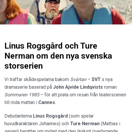
Linus Rogsgård och Ture
Nerman om den nya svenska
storserien
Vi träffar skådespelarna bakom
Svärtan
–
SVT
:s nya
dramaserie baserad på
John Ajvide Lindqvists
roman
Sommaren 1985
– för att prata om resan från teaterscenen
till röda mattan i
Cannes
.
Debutanterna
Linus Rogsgård
(som spelar
huvudkaraktären Johannes) och
Ture Nerman
(Mattias i
serien) berättar om mötet med den läskigt övertygande