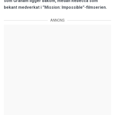
som Graham ligger bakom, medan Rebecca som
bekant medverkat i ”Mission: Impossible”-filmserien.
ANNONS