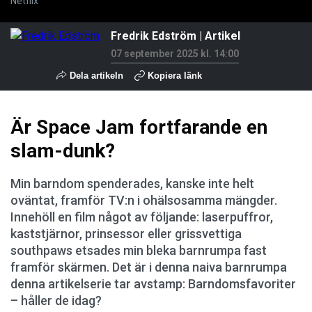
Netflix
Fredrik Edström
| Artikel
07 september 2025 kl. 14:00
Dela artikeln
Kopiera länk
Är Space Jam fortfarande en
slam-dunk?
Min barndom spenderades, kanske inte helt
oväntat, framför TV:n i ohälsosamma mängder.
Innehöll en film något av följande: laserpuffror,
kaststjärnor, prinsessor eller grissvettiga
southpaws etsades min bleka barnrumpa fast
framför skärmen. Det är i denna naiva barnrumpa
denna artikelserie tar avstamp: Barndomsfavoriter
– håller de idag?