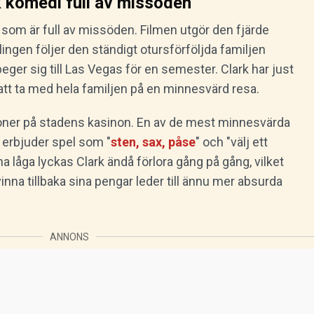
k komedi full av missöden
 som är full av missöden. Filmen utgör den fjärde
ingen följer den ständigt otursförföljda familjen
eger sig till Las Vegas för en semester. Clark har just
att ta med hela familjen på en minnesvärd resa.
ioner på stadens kasinon. En av de mest minnesvärda
 erbjuder spel som "
sten, sax, påse
" och "välj ett
a låga lyckas Clark ändå förlora gång på gång, vilket
inna tillbaka sina pengar leder till ännu mer absurda
ANNONS