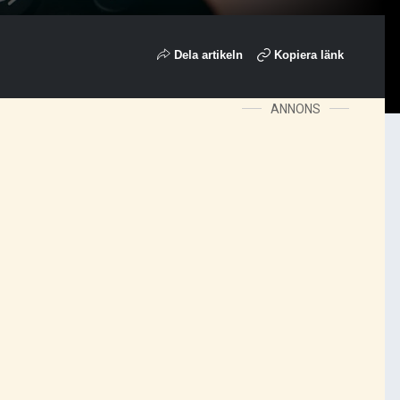
Dela artikeln
Kopiera länk
ANNONS