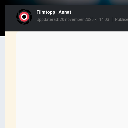
Filmtopp
| Annat
Uppdaterad: 20 november 2025 kl. 14:03
Public