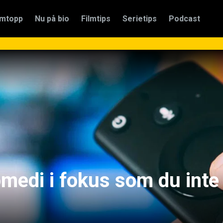
amtopp
Nu på bio
Filmtips
Serietips
Podcast
medi i fokus som du inte